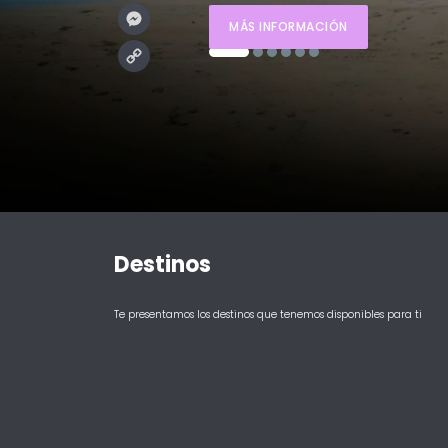
Messenger
MÁS INFORMACIÓN
Copy
Link
Destinos
Te presentamos los destinos que tenemos disponibles para ti