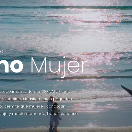
 a
mo
Mujer
 Estado impulsado por SERNATUR, que
cionalidad turística. Estos paquetes
ido, permite que mujeres conozcan
 baja y media demanda, beneficiándose