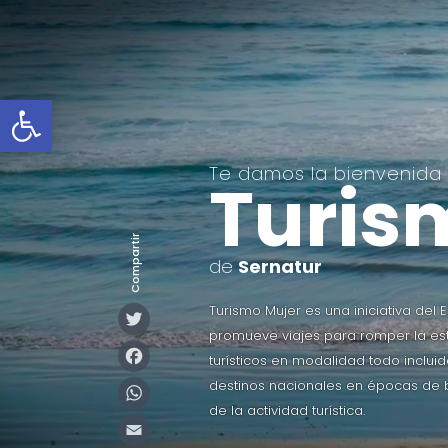
Abrir barra de herramientas
Te damos la bienvenida
Turis
Compartir
de
Sernatur
Twitter
Turismo Mujer es una iniciativa del
promueve viajes para romper la esta
Facebook
turísticos en modalidad todo inclu
WhatsApp
destinos nacionales en épocas de
de la actividad turística.
Email