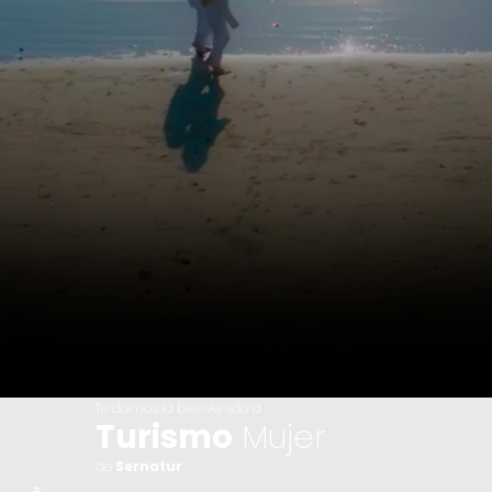
Te damos la bienvenida a
Turismo
Mujer
de
Sernatur